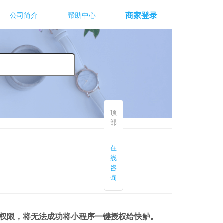
商家登录
公司简介
帮助中心
顶
部
在
线
咨
询
权限，将无法成功将小程序一键授权给快鲈。