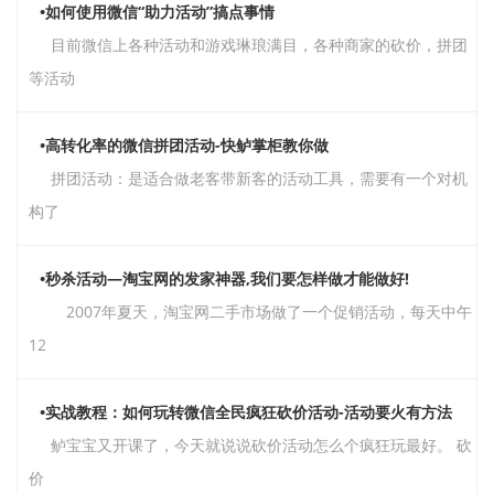
•如何使用微信“助力活动”搞点事情
目前微信上各种活动和游戏琳琅满目，各种商家的砍价，拼团
等活动
•高转化率的微信拼团活动-快鲈掌柜教你做
拼团活动：是适合做老客带新客的活动工具，需要有一个对机
构了
•秒杀活动—淘宝网的发家神器,我们要怎样做才能做好!
2007年夏天，淘宝网二手市场做了一个促销活动，每天中午
12
•实战教程：如何玩转微信全民疯狂砍价活动-活动要火有方法
鲈宝宝又开课了，今天就说说砍价活动怎么个疯狂玩最好。 砍
价