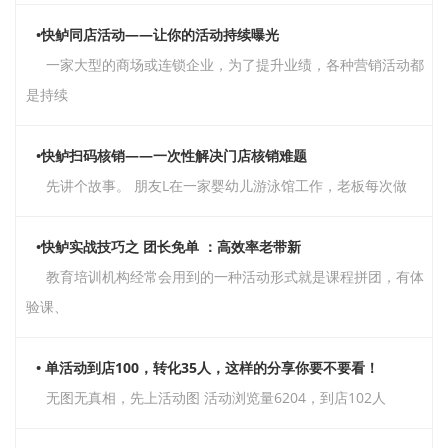
•快鲈同店活动——让你的活动持续曝光
一家大型的商场或连锁企业，为了提升业绩，各种营销活动都
是持续
•快鲈扫码核销——一次性解决门店核销难题
先讲个故事。 朋友L在一家婴幼儿游泳馆工作，老板每次做
•快鲈实战技巧之 团长免单 ：高效率老带新
教育培训机构经常会用到的一种活动形式就是课程拼团，有体
验课、
• 单活动到店100，转化35人，这样的分享你要不要看！
无图无真相，先上活动图 活动浏览量6204，到店102人